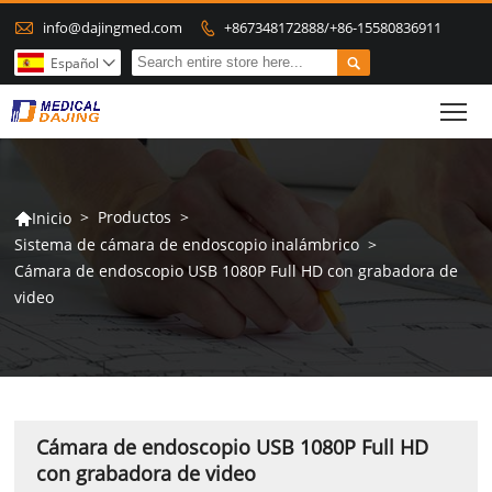

info@dajingmed.com
+867348172888/+86-15580836911


Español

To
>
Productos
>
Inicio

Sistema de cámara de endoscopio inalámbrico
>
Cámara de endoscopio USB 1080P Full HD con grabadora de
video
Cámara de endoscopio USB 1080P Full HD
con grabadora de video