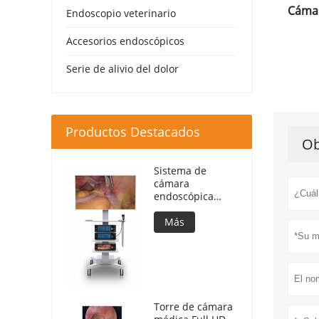
Cámar
Endoscopio veterinario
Accesorios endoscópicos
Serie de alivio del dolor
Productos Destacados
Ob
Sistema de
cámara
endoscópica
DEC3840 Ultra 4K
Más
Torre de cámara