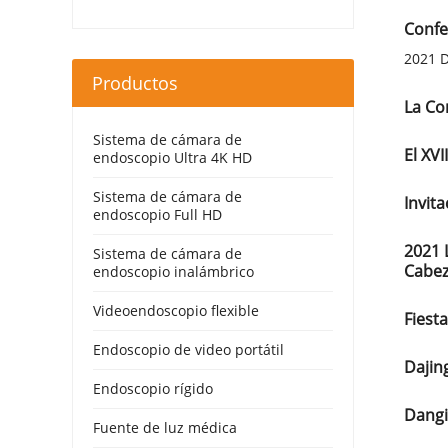
Confe
2021 D
Productos
La Co
Sistema de cámara de
El XV
endoscopio Ultra 4K HD
Sistema de cámara de
Invit
endoscopio Full HD
2021 
Sistema de cámara de
Cabez
endoscopio inalámbrico
Videoendoscopio flexible
Fiest
Endoscopio de video portátil
Dajin
Endoscopio rígido
Dangi
Fuente de luz médica