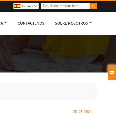

Español

CA
CONTÁCTENOS
SOBRE NOSOTROS

20-05-2021