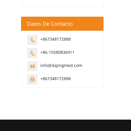
Datos De Contacto
+867348172888

+86-15580836911

info@dajingmed.com

+867348172888
