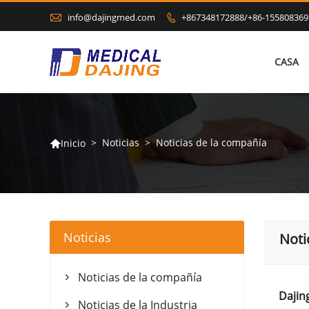

info@dajingmed.com
+867348172888/+86-155808369

CASA
>
Noticias
>
Noticias de la compañía
Inicio

Noticias
Noti
Noticias de la compañía

Dajin
Noticias de la Industria
