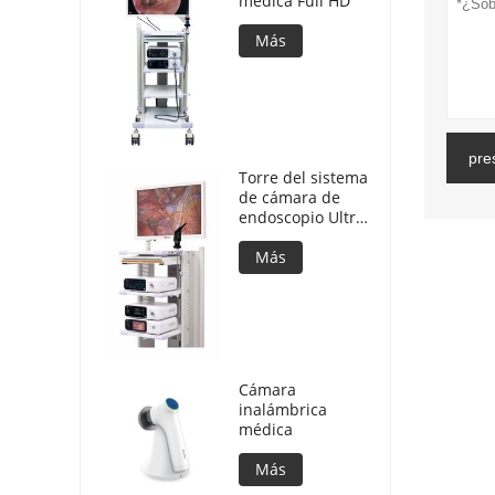
médica Full HD
Más
pre
Torre del sistema
de cámara de
endoscopio Ultra
4K para cirugía
de laparoscopio
Más
Cámara
inalámbrica
médica
Más