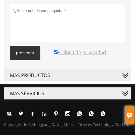
Política de privacidad
presentar
MÁS PRODUCTOS
MÁS SERVICIOS










Copyright de © Hengyang Dajing Medical Devices Technology Co., Ltd.