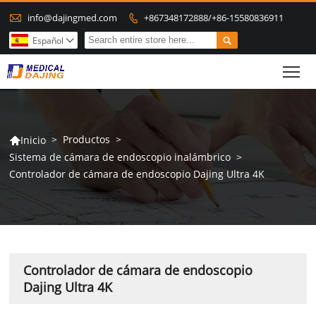

info@dajingmed.com
+867348172888/+86-15580836911


Español

To
>
Productos
>
Inicio

Sistema de cámara de endoscopio inalámbrico
>
Controlador de cámara de endoscopio Dajing Ultra 4K
Controlador de cámara de endoscopio
Dajing Ultra 4K