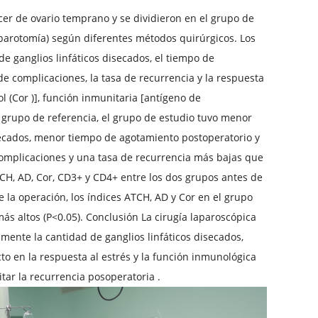
er de ovario temprano y se dividieron en el grupo de
laparotomía) según diferentes métodos quirúrgicos. Los
e ganglios linfáticos disecados, el tiempo de
de complicaciones, la tasa de recurrencia y la respuesta
ol (Cor )], función inmunitaria [antígeno de
l grupo de referencia, el grupo de estudio tuvo menor
secados, menor tiempo de agotamiento postoperatorio y
 complicaciones y una tasa de recurrencia más bajas que
ATCH, AD, Cor, CD3+ y CD4+ entre los dos grupos antes de
 la operación, los índices ATCH, AD y Cor en el grupo
ás altos (P<0.05). Conclusión La cirugía laparoscópica
ente la cantidad de ganglios linfáticos disecados,
o en la respuesta al estrés y la función inmunológica
tar la recurrencia posoperatoria .