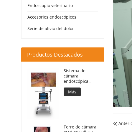
Endoscopio veterinario
Accesorios endoscópicos
Serie de alivio del dolor
Productos Destacados
Sistema de
cámara
endoscópica
DEC3840 Ultra 4K
Más
Anteri

Torre de cámara