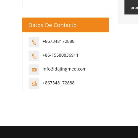
pre
Datos De Contacto
+867348172888

+86-15580836911

info@dajingmed.com

+867348172888
