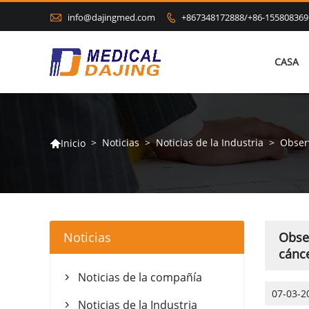

info@dajingmed.com
+867348172888/+86-155808369

CASA
>
Noticias
>
Noticias de la Industria
>
Observ
Inicio

Noticias
Obser
cánc
Noticias de la compañía

07-03-2
Noticias de la Industria
