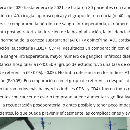
ro de 2020 hasta enero de 2021, se trataron 80 pacientes con cánc
ción (n=40, cirugía laparoscópica) y el grupo de referencia (n=40, 
s se compararon la pérdida de sangre intraoperatoria, el número d
to postoperatorio, la duración de la hospitalización, la incidencia 
 [hormona de la corteza suprarrenal (ATCH) y epinefrina (AD), cortis
ación leucocitaria (CD)3+, CD4+]. Resultados En comparación con e
e sangre intraoperatoria, mayor número de ganglios linfáticos di
ancia hospitalaria (P<0,05); el grupo de estudio tuvo una tasa de
de referencia (P <0,05). <0,05); No hubo diferencia en los índices 
ión (P>0,05). En comparación con el grupo de referencia después de
o fueron todos más bajos, y los índices CD3+ y CD4+ fueron todos m
entes con cáncer de ovario temprano puede aumentar significativam
la recuperación posoperatoria lo antes posible y tener poco impact
cientes, lo que puede prevenir eficazmente las complicaciones y evi