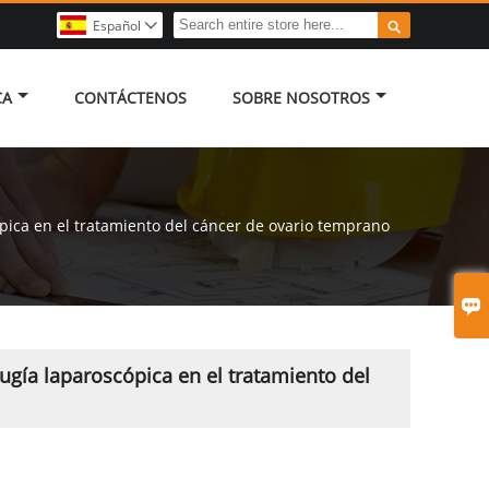

Español

CA
CONTÁCTENOS
SOBRE NOSOTROS
cópica en el tratamiento del cáncer de ovario temprano

rugía laparoscópica en el tratamiento del