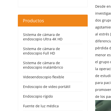
Desde ene
investiga
Productos
dos grupo
agotamien
al estrés
Sistema de cámara de
endoscopio Ultra 4K HD
diferenci
pérdida d
Sistema de cámara de
endoscopio Full HD
menor est
el grupo 
Sistema de cámara de
endoscopio inalámbrico
la operac
de estudi
Videoendoscopio flexible
para paci
Endoscopio de video portátil
promover 
Endoscopio rígido
de los pa
Fuente de luz médica