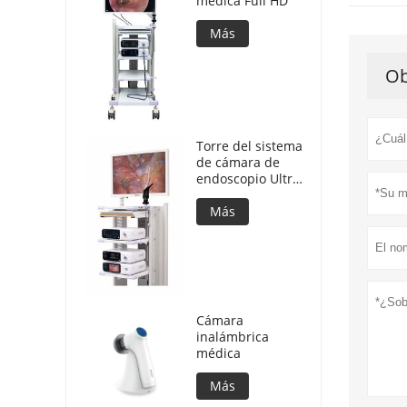
médica Full HD
Más
Ob
Torre del sistema
de cámara de
endoscopio Ultra
4K para cirugía
de laparoscopio
Más
Cámara
inalámbrica
médica
Más