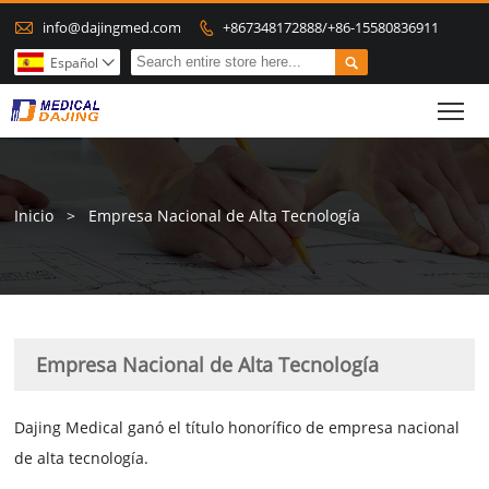

info@dajingmed.com
+867348172888/+86-15580836911


Español

To
Inicio
>
Empresa Nacional de Alta Tecnología
Empresa Nacional de Alta Tecnología
Dajing Medical ganó el título honorífico de empresa nacional
de alta tecnología.