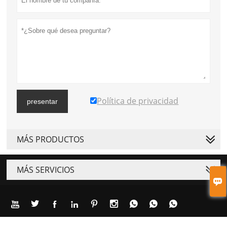
Política de privacidad
presentar
MÁS PRODUCTOS
MÁS SERVICIOS










Copyright de © Hengyang Dajing Medical Devices Technology Co., Ltd.