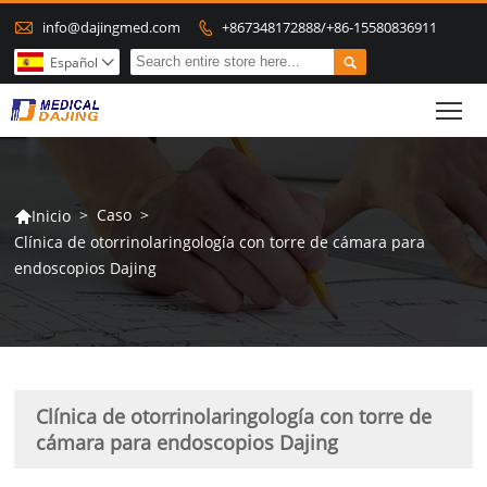

info@dajingmed.com
+867348172888/+86-15580836911


Español

To
>
Caso
>
Inicio

Clínica de otorrinolaringología con torre de cámara para
endoscopios Dajing
Clínica de otorrinolaringología con torre de
cámara para endoscopios Dajing